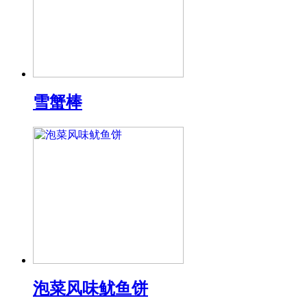
雪蟹棒
泡菜风味鱿鱼饼