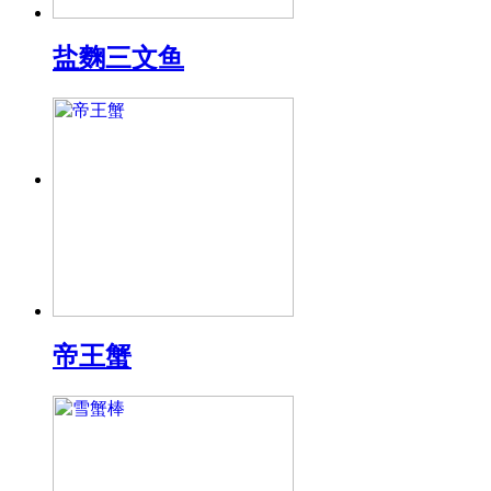
盐麴三文鱼
帝王蟹