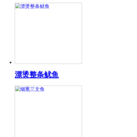
漂烫整条鱿鱼