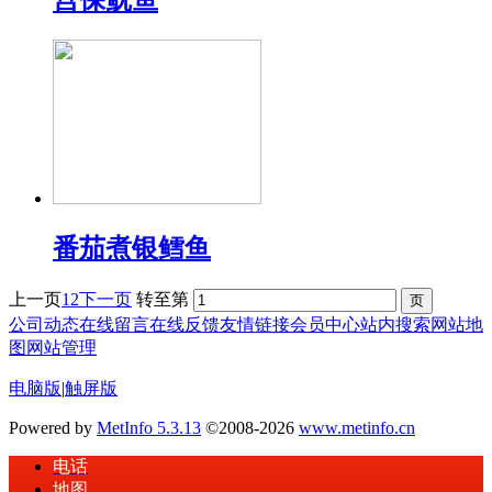
宫保鱿鱼
番茄煮银鳕鱼
上一页
1
2
下一页
转至第
公司动态
在线留言
在线反馈
友情链接
会员中心
站内搜索
网站地
图
网站管理
电脑版
|
触屏版
Powered by
MetInfo 5.3.13
©2008-2026
www.metinfo.cn
电话
地图