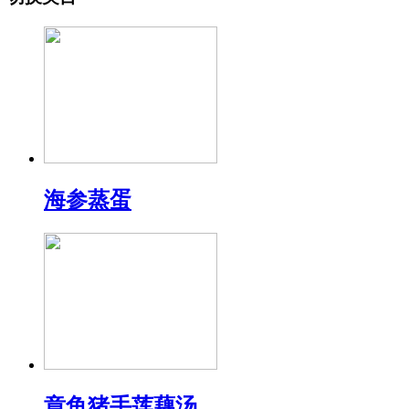
海参蒸蛋
章鱼猪手莲藕汤