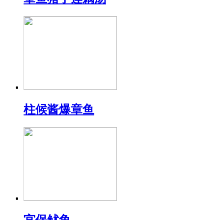
柱候酱爆章鱼