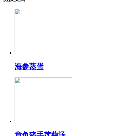
海参蒸蛋
章鱼猪手莲藕汤