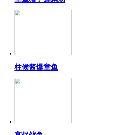
柱候酱爆章鱼