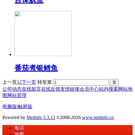
宫保鱿鱼
番茄煮银鳕鱼
上一页
1
2
下一页
转至第
公司动态
在线留言
在线反馈
友情链接
会员中心
站内搜索
网站地
图
网站管理
电脑版
|
触屏版
Powered by
MetInfo 5.3.13
©2008-2026
www.metinfo.cn
电话
地图