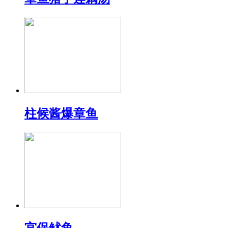
柱候酱爆章鱼