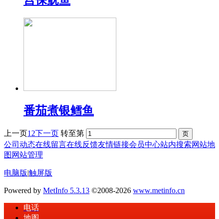
宫保鱿鱼
番茄煮银鳕鱼
上一页
1
2
下一页
转至第
公司动态
在线留言
在线反馈
友情链接
会员中心
站内搜索
网站地
图
网站管理
电脑版
|
触屏版
Powered by
MetInfo 5.3.13
©2008-2026
www.metinfo.cn
电话
地图