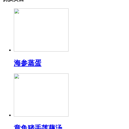
海参蒸蛋
章鱼猪手莲藕汤