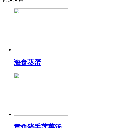
海参蒸蛋
章鱼猪手莲藕汤