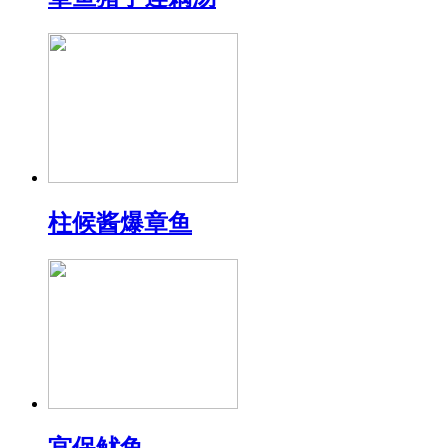
柱候酱爆章鱼