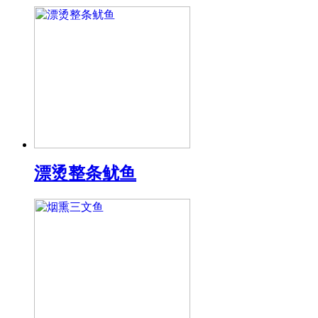
漂烫整条鱿鱼