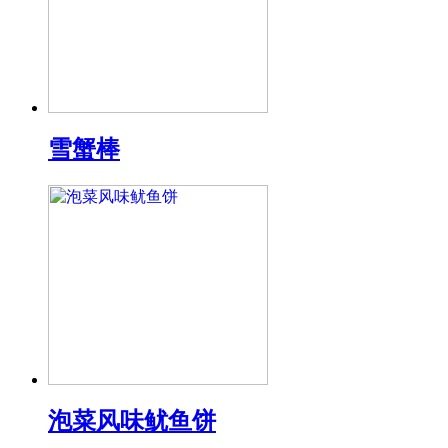
雪蟹棒
泡菜风味鱿鱼饼