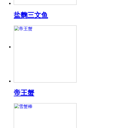
盐麴三文鱼
帝王蟹