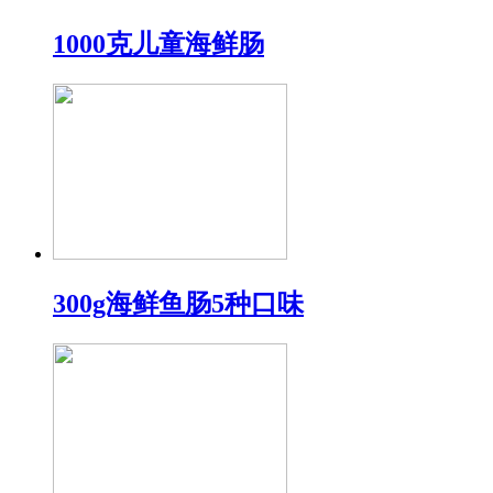
1000克儿童海鲜肠
300g海鲜鱼肠5种口味