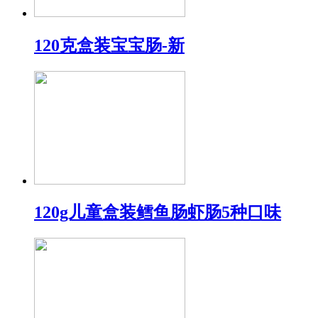
120克盒装宝宝肠-新
120g儿童盒装鳕鱼肠虾肠5种口味