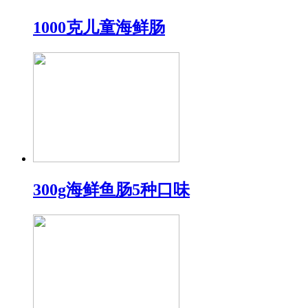
1000克儿童海鲜肠
300g海鲜鱼肠5种口味