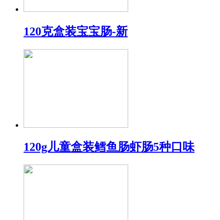
120克盒装宝宝肠-新
120g儿童盒装鳕鱼肠虾肠5种口味