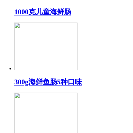
1000克儿童海鲜肠
300g海鲜鱼肠5种口味