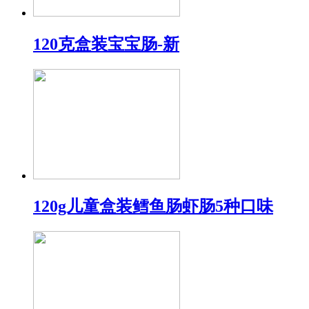
120克盒装宝宝肠-新
120g儿童盒装鳕鱼肠虾肠5种口味