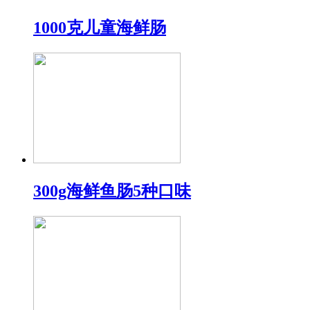
1000克儿童海鲜肠
300g海鲜鱼肠5种口味