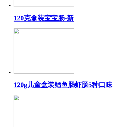
120克盒装宝宝肠-新
120g儿童盒装鳕鱼肠虾肠5种口味