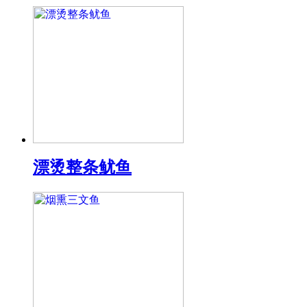
漂烫整条鱿鱼