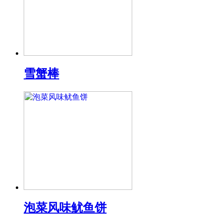
雪蟹棒
泡菜风味鱿鱼饼