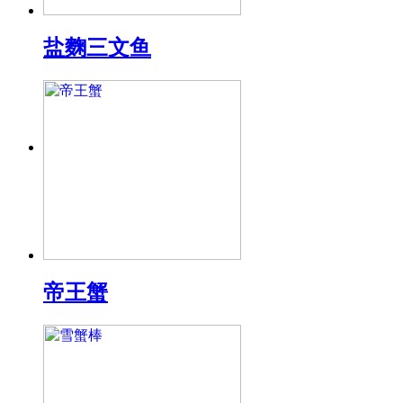
盐麴三文鱼
帝王蟹