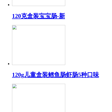
120克盒装宝宝肠-新
120g儿童盒装鳕鱼肠虾肠5种口味