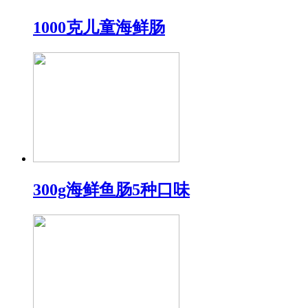
1000克儿童海鲜肠
300g海鲜鱼肠5种口味