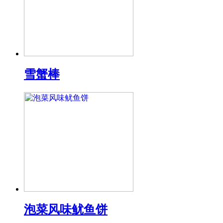
雪蟹棒
泡菜风味鱿鱼饼