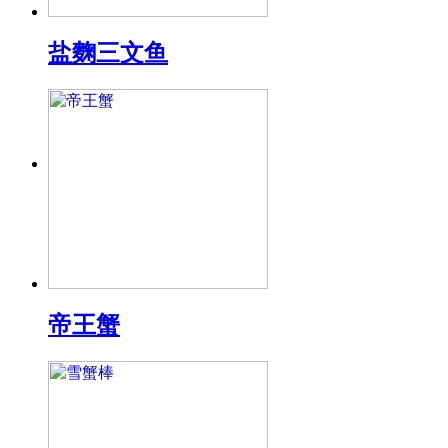
盐麴三文鱼
帝王蟹