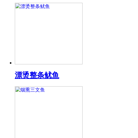
漂烫整条鱿鱼