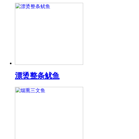
漂烫整条鱿鱼