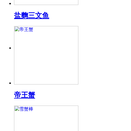
盐麴三文鱼
帝王蟹