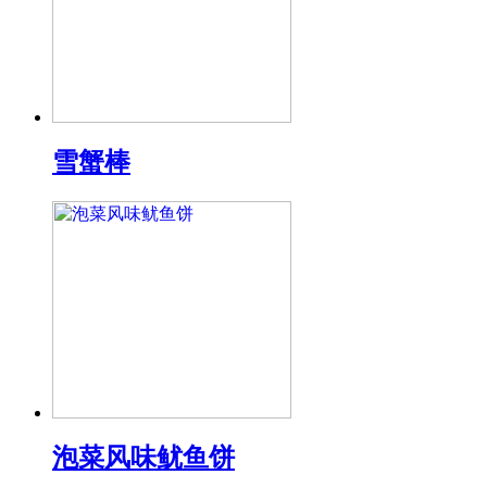
雪蟹棒
泡菜风味鱿鱼饼