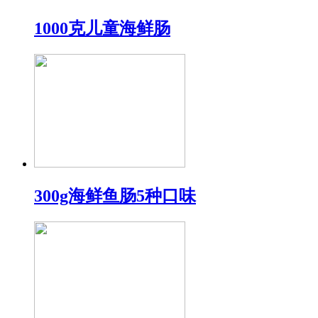
1000克儿童海鲜肠
300g海鲜鱼肠5种口味