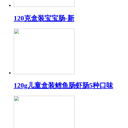
120克盒装宝宝肠-新
120g儿童盒装鳕鱼肠虾肠5种口味