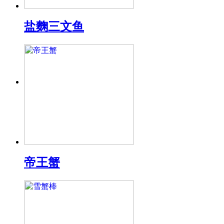
盐麴三文鱼
帝王蟹