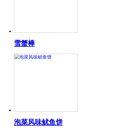
雪蟹棒
泡菜风味鱿鱼饼