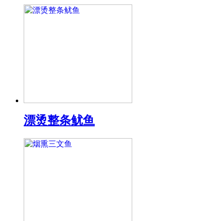
漂烫整条鱿鱼