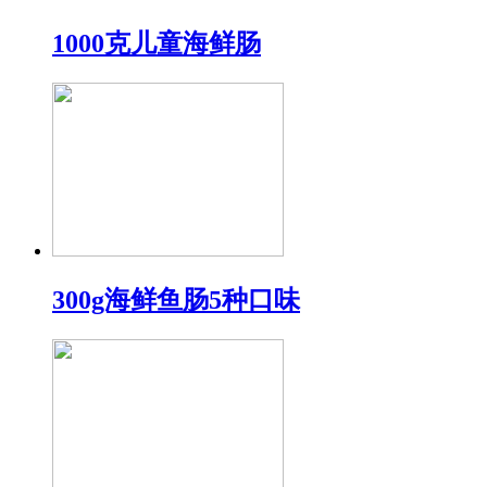
1000克儿童海鲜肠
300g海鲜鱼肠5种口味