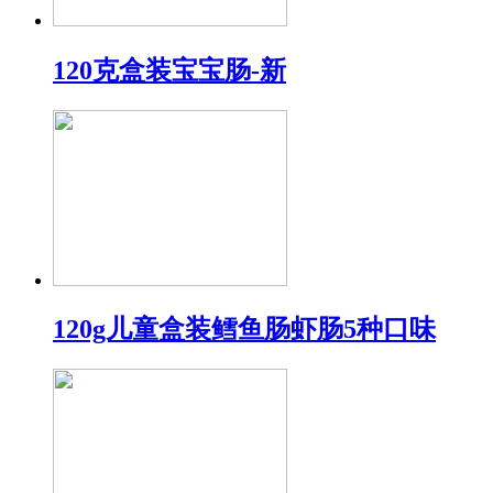
120克盒装宝宝肠-新
120g儿童盒装鳕鱼肠虾肠5种口味