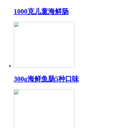
1000克儿童海鲜肠
300g海鲜鱼肠5种口味