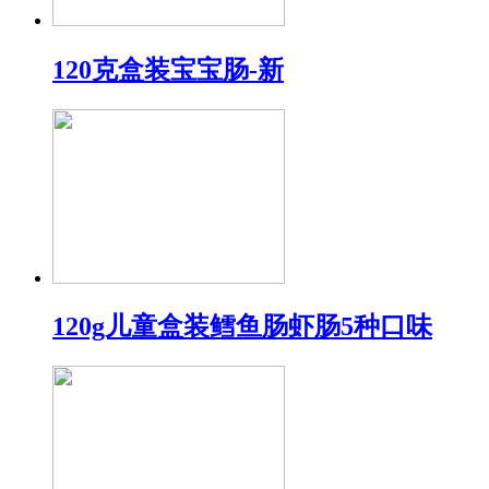
120克盒装宝宝肠-新
120g儿童盒装鳕鱼肠虾肠5种口味