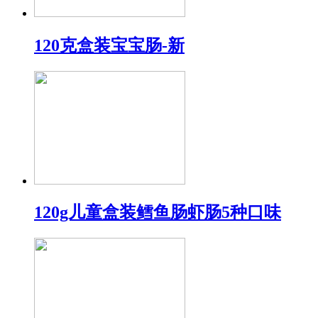
120克盒装宝宝肠-新
120g儿童盒装鳕鱼肠虾肠5种口味