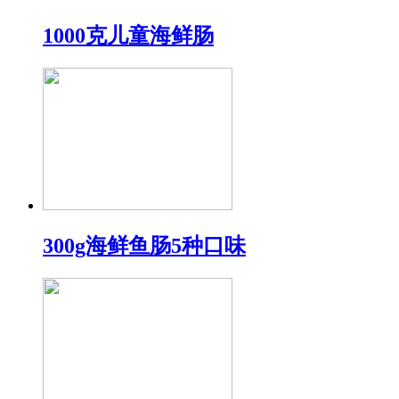
1000克儿童海鲜肠
300g海鲜鱼肠5种口味