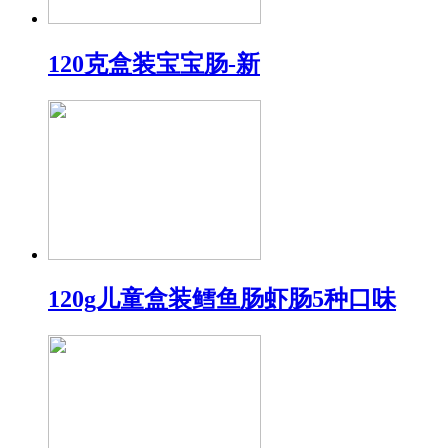
120克盒装宝宝肠-新
120g儿童盒装鳕鱼肠虾肠5种口味