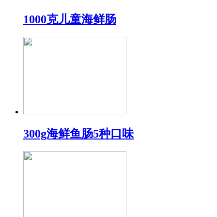
1000克儿童海鲜肠
300g海鲜鱼肠5种口味