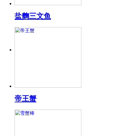
盐麴三文鱼
帝王蟹