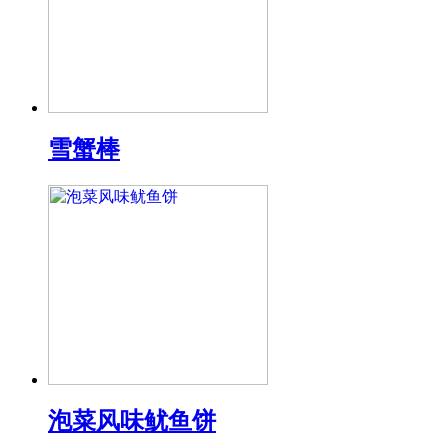
雪蟹棒
泡菜风味鱿鱼饼