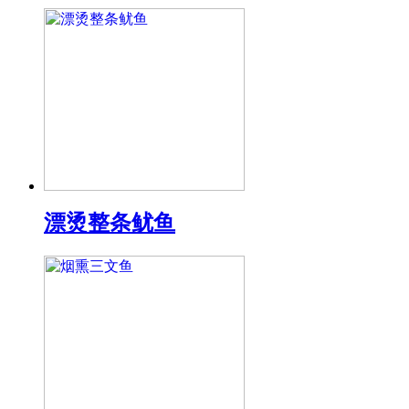
漂烫整条鱿鱼