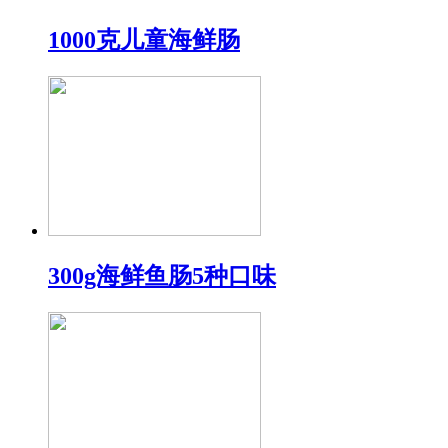
1000克儿童海鲜肠
300g海鲜鱼肠5种口味