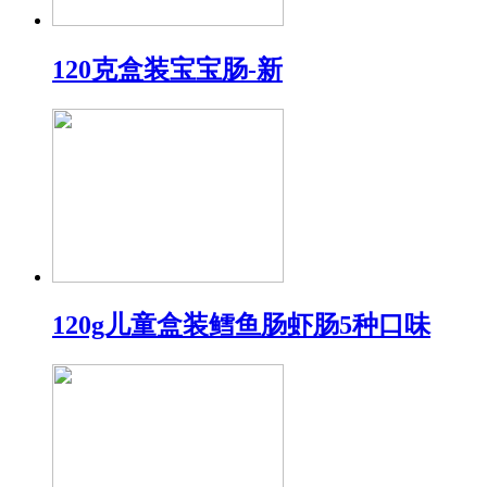
120克盒装宝宝肠-新
120g儿童盒装鳕鱼肠虾肠5种口味