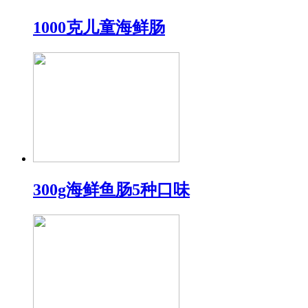
1000克儿童海鲜肠
300g海鲜鱼肠5种口味