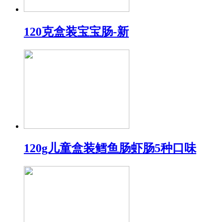
120克盒装宝宝肠-新
120g儿童盒装鳕鱼肠虾肠5种口味