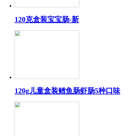
120克盒装宝宝肠-新
120g儿童盒装鳕鱼肠虾肠5种口味