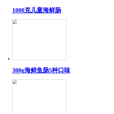
1000克儿童海鲜肠
300g海鲜鱼肠5种口味