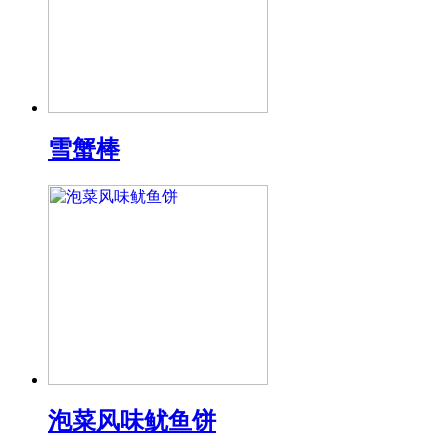
雪蟹棒
泡菜风味鱿鱼饼