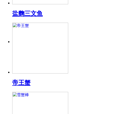
盐麴三文鱼
帝王蟹