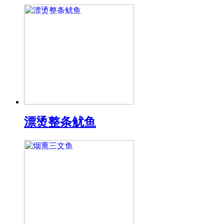
漂烫整条鱿鱼