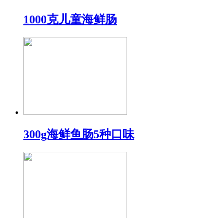
1000克儿童海鲜肠
300g海鲜鱼肠5种口味