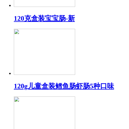
120克盒装宝宝肠-新
120g儿童盒装鳕鱼肠虾肠5种口味