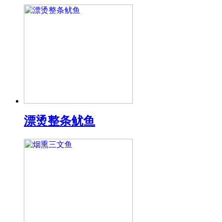
漂烫整条鱿鱼