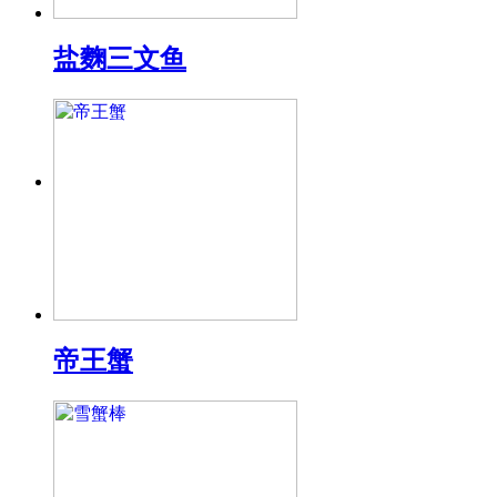
盐麴三文鱼
帝王蟹