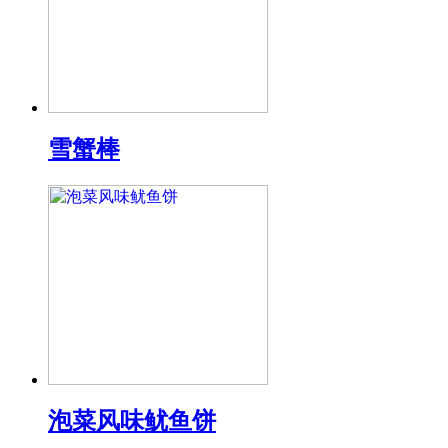
雪蟹棒
泡菜风味鱿鱼饼