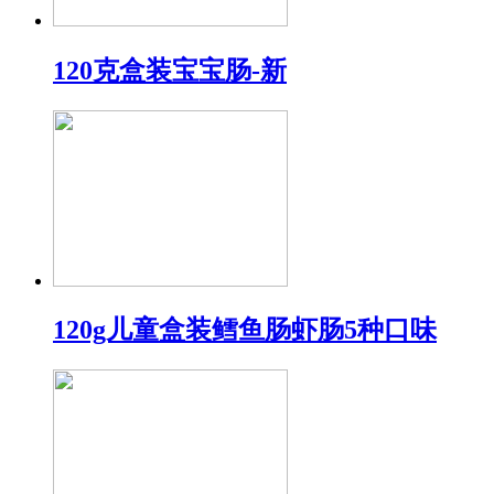
120克盒装宝宝肠-新
120g儿童盒装鳕鱼肠虾肠5种口味