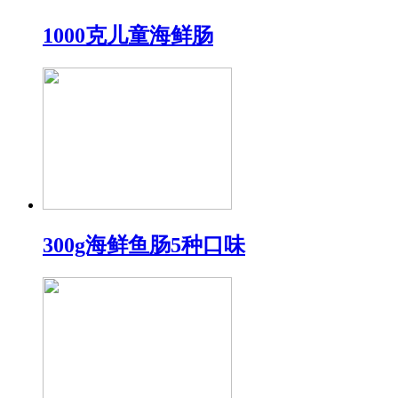
1000克儿童海鲜肠
300g海鲜鱼肠5种口味