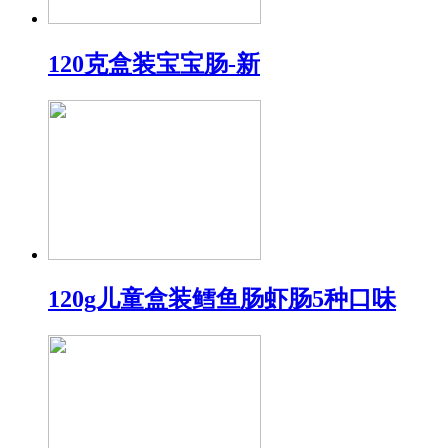
120克盒装宝宝肠-新
120g儿童盒装鳕鱼肠虾肠5种口味