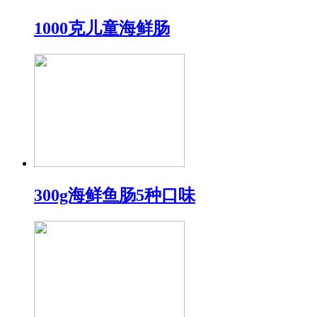
1000克儿童海鲜肠
300g海鲜鱼肠5种口味