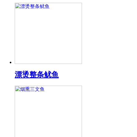
漂烫整条鱿鱼