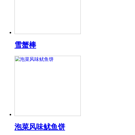
雪蟹棒
泡菜风味鱿鱼饼