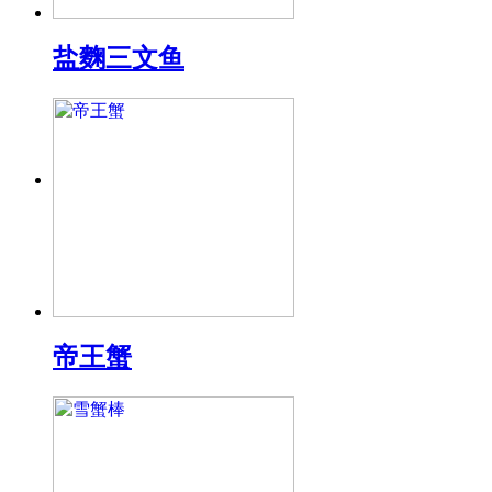
盐麴三文鱼
帝王蟹