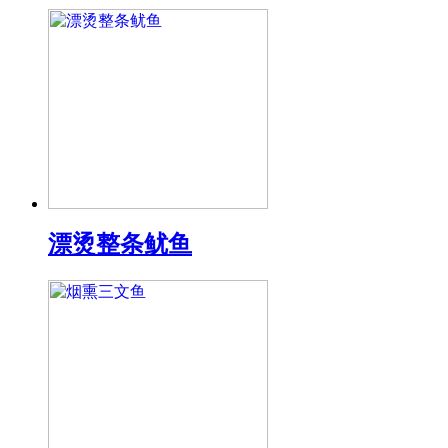
漂烫整条鱿鱼