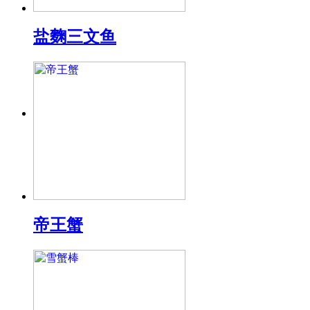
盐麴三文鱼
帝王蟹