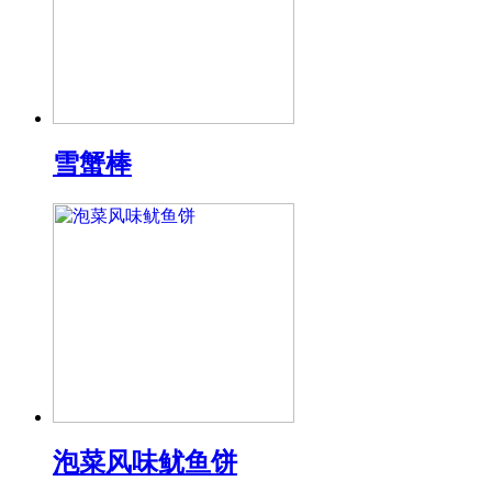
雪蟹棒
泡菜风味鱿鱼饼