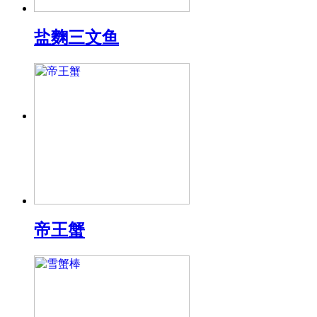
盐麴三文鱼
帝王蟹