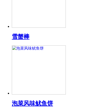
雪蟹棒
泡菜风味鱿鱼饼