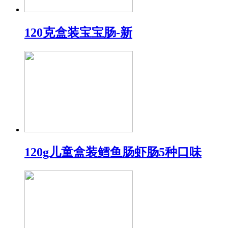
120克盒装宝宝肠-新
120g儿童盒装鳕鱼肠虾肠5种口味