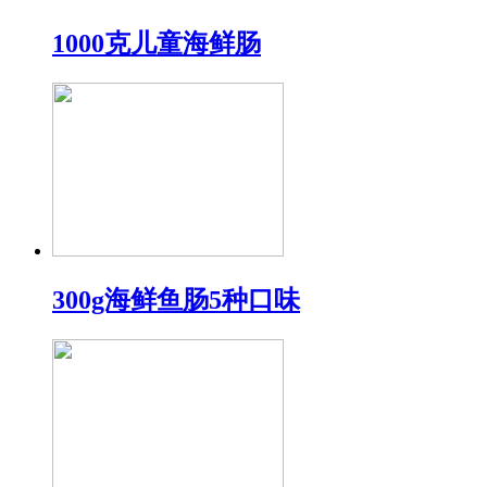
1000克儿童海鲜肠
300g海鲜鱼肠5种口味