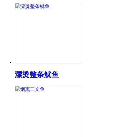
漂烫整条鱿鱼