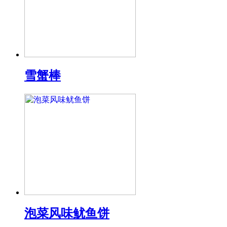
雪蟹棒
泡菜风味鱿鱼饼