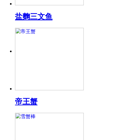
盐麴三文鱼
帝王蟹