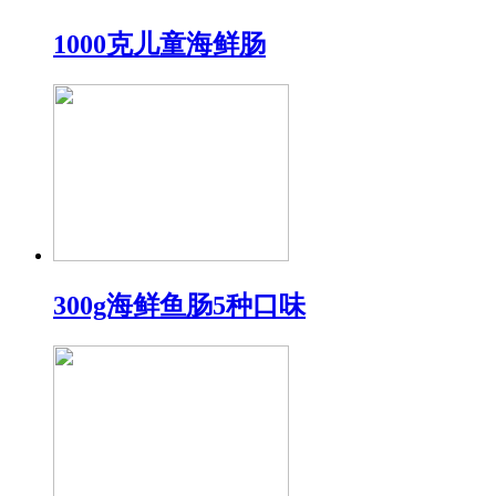
1000克儿童海鲜肠
300g海鲜鱼肠5种口味