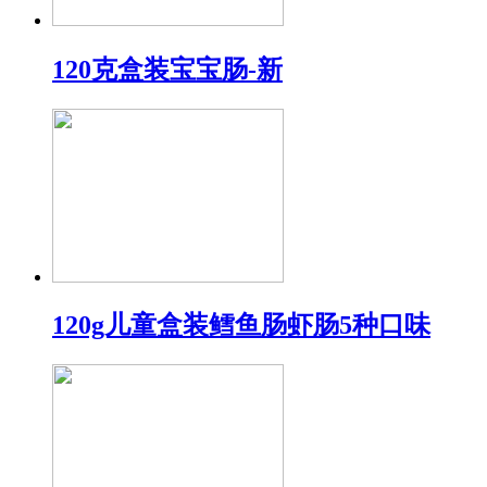
120克盒装宝宝肠-新
120g儿童盒装鳕鱼肠虾肠5种口味