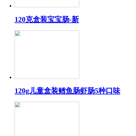
120克盒装宝宝肠-新
120g儿童盒装鳕鱼肠虾肠5种口味