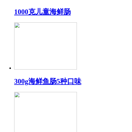
1000克儿童海鲜肠
300g海鲜鱼肠5种口味