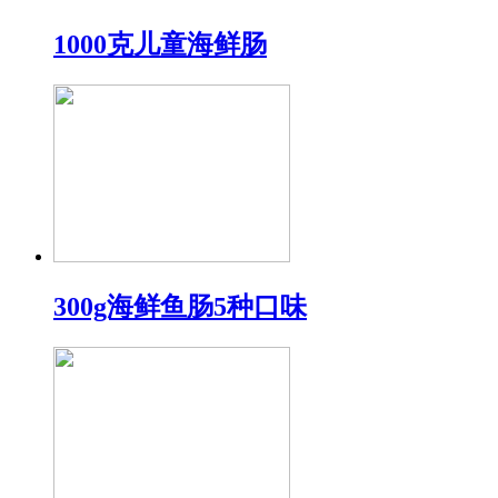
1000克儿童海鲜肠
300g海鲜鱼肠5种口味