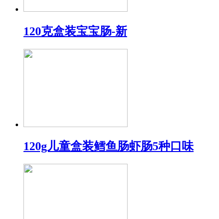
120克盒装宝宝肠-新
120g儿童盒装鳕鱼肠虾肠5种口味