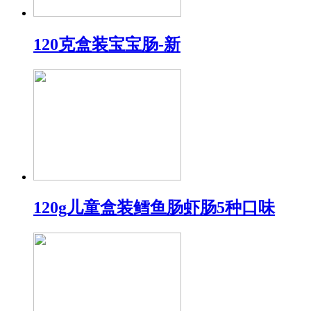
120克盒装宝宝肠-新
120g儿童盒装鳕鱼肠虾肠5种口味