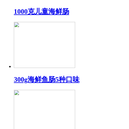
1000克儿童海鲜肠
300g海鲜鱼肠5种口味