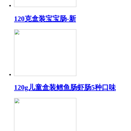
120克盒装宝宝肠-新
120g儿童盒装鳕鱼肠虾肠5种口味