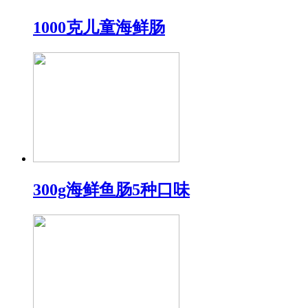
1000克儿童海鲜肠
300g海鲜鱼肠5种口味