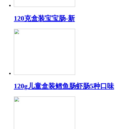
120克盒装宝宝肠-新
120g儿童盒装鳕鱼肠虾肠5种口味