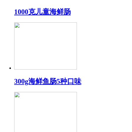
1000克儿童海鲜肠
300g海鲜鱼肠5种口味