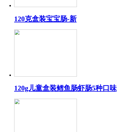
120克盒装宝宝肠-新
120g儿童盒装鳕鱼肠虾肠5种口味