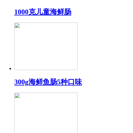
1000克儿童海鲜肠
300g海鲜鱼肠5种口味