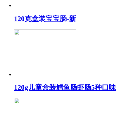
120克盒装宝宝肠-新
120g儿童盒装鳕鱼肠虾肠5种口味