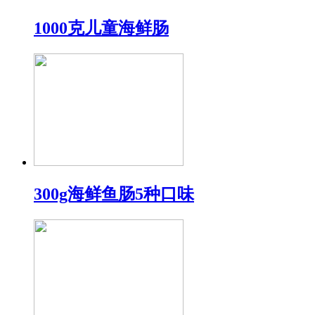
1000克儿童海鲜肠
300g海鲜鱼肠5种口味