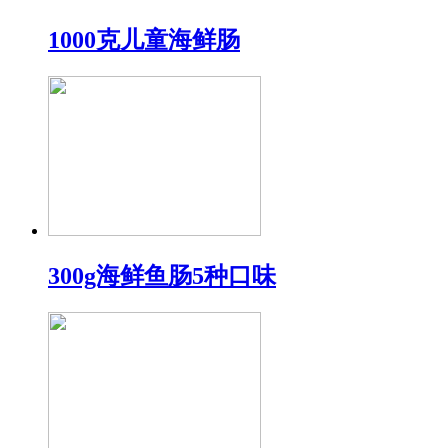
1000克儿童海鲜肠
300g海鲜鱼肠5种口味