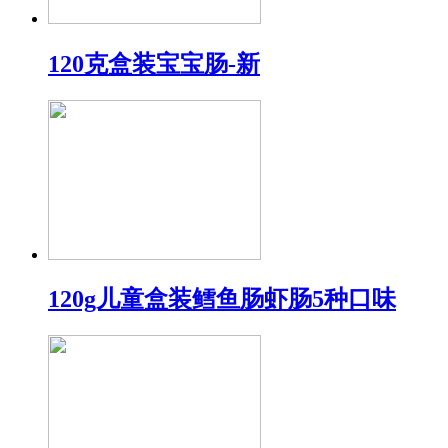
120克盒装宝宝肠-新
120g儿童盒装鳕鱼肠虾肠5种口味