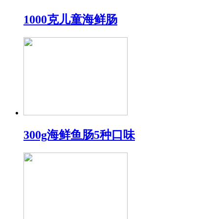
1000克儿童海鲜肠
300g海鲜鱼肠5种口味