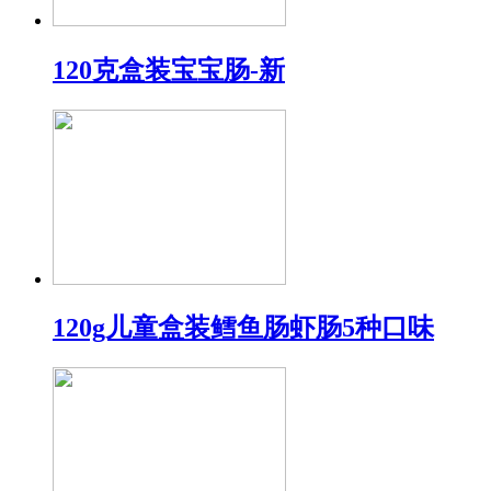
120克盒装宝宝肠-新
120g儿童盒装鳕鱼肠虾肠5种口味