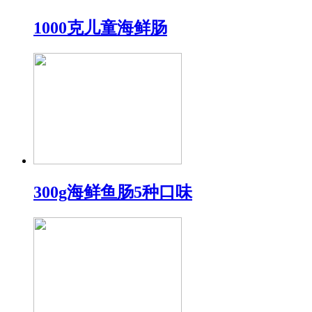
1000克儿童海鲜肠
300g海鲜鱼肠5种口味