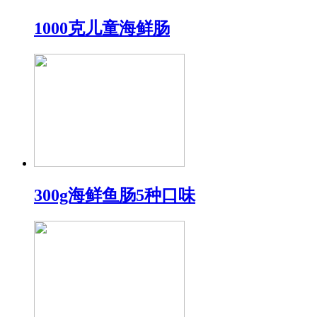
1000克儿童海鲜肠
300g海鲜鱼肠5种口味