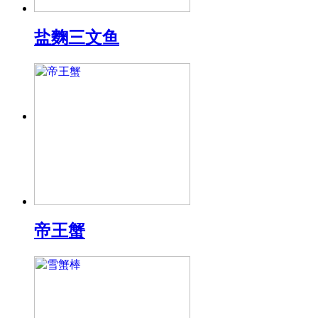
盐麴三文鱼
帝王蟹