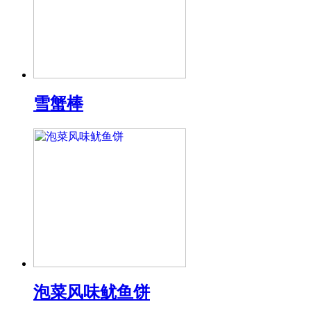
雪蟹棒
泡菜风味鱿鱼饼