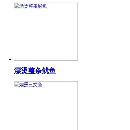
漂烫整条鱿鱼