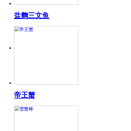
盐麴三文鱼
帝王蟹