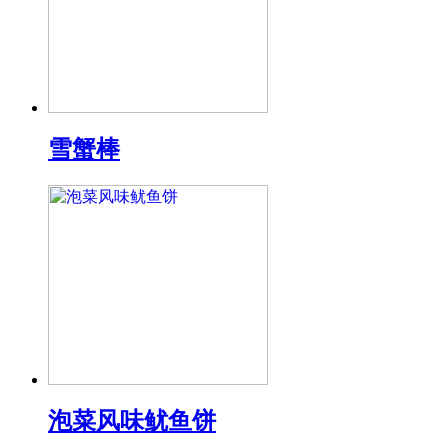
雪蟹棒
泡菜风味鱿鱼饼