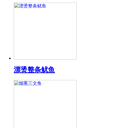
漂烫整条鱿鱼