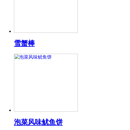
雪蟹棒
泡菜风味鱿鱼饼