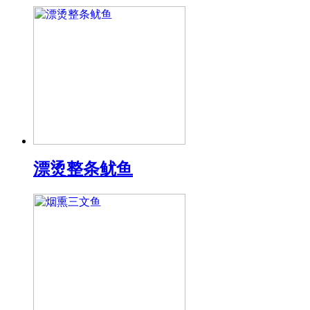
漂烫整条鱿鱼