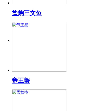
盐麴三文鱼
帝王蟹