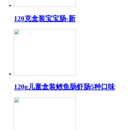
120克盒装宝宝肠-新
120g儿童盒装鳕鱼肠虾肠5种口味