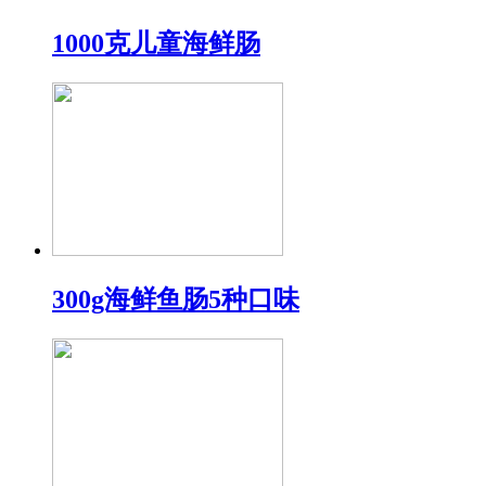
1000克儿童海鲜肠
300g海鲜鱼肠5种口味